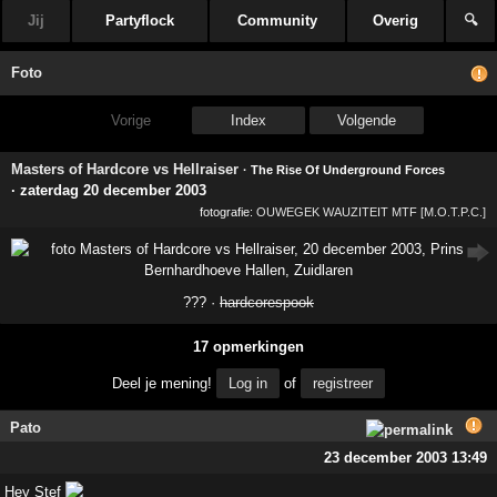
Jij
Partyflock
Community
Overig
🔍
Foto
Vorige
Index
Volgende
Masters of Hardcore vs Hellraiser
· The Rise Of Underground Forces
·
zaterdag 20 december 2003
fotografie:
OUWEGEK WAUZITEIT MTF [M.O.T.P.C.]
??? ·
hardcorespook
17 opmerkingen
Deel je mening!
Log in
of
registreer
Pato
23 december 2003 13:49
Hey Stef