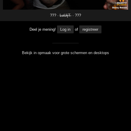
??? ·
LuUijT.
· ???
Deel je mening!
Log in
of
registreer
Bekijk in opmaak voor grote schermen en desktops