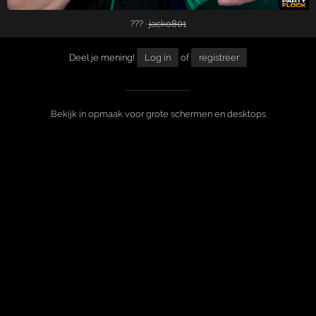
??? ·
jacko801
Deel je mening!
Log in
of
registreer
Bekijk in opmaak voor grote schermen en desktops