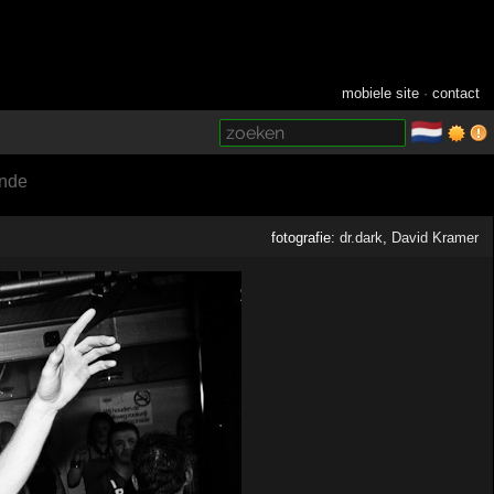
mobiele site
·
contact
🇳🇱
­
nde
fotografie:
dr.dark
,
David Kramer