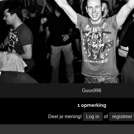
Guus996
1 opmerking
Deel je mening!
Log in
of
registreer