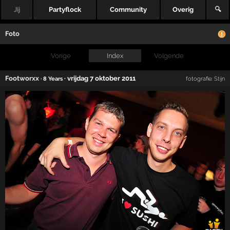
Jij
Partyflock
Community
Overig
🔍
Foto
Vorige
Index
Volgende
Footworxx
·
vrijdag 7 oktober 2011
· 8 Years
fotografie:
Stijn