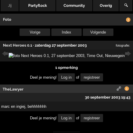
Jij
Partyflock
Community
Overig
🔍
Foto
Vorige
Index
Volgende
Next Heroes 0.1
·
zaterdag 27 september 2003
fotografie:
1 opmerking
Deel je mening!
Log in
of
registreer
TheLawyer
30 september 2003 19:43
marc en ingiej, behhhhhhh
Deel je mening!
Log in
of
registreer