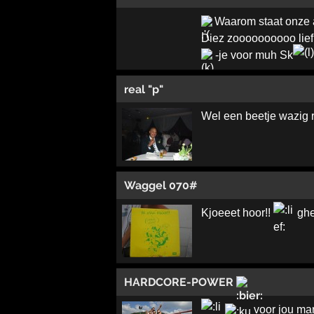
Waarom staat onze a
Diez zoooooooooo lief.
-je voor muh Sk
real "p"
Wel een beetje wazig 
Waggel 070#
Kjoeeet hoor!!
ghe
HARDCORE-POWER
voor jou mar