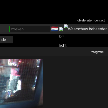
mobiele site
·
contact
🇳🇱
­
nde
fotografie: