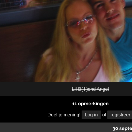
Lil B( l )ond Angel
11 opmerkingen
Deel je mening!
Log in
of
registreer
30 sept