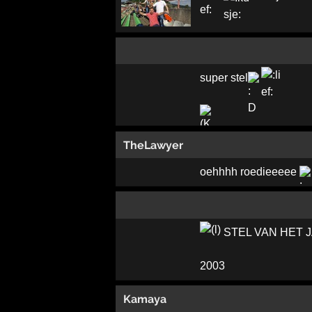
super stel
TheLawyer
oehhhh roedieeeee
STEL VAN HET 
2003
Kamaya