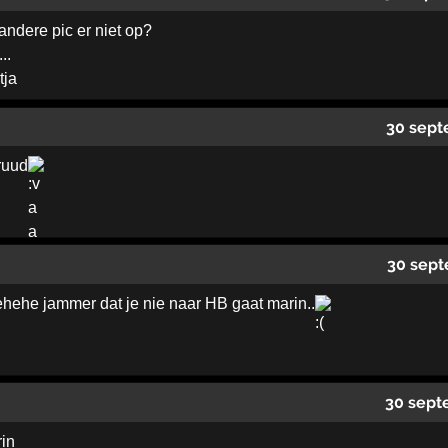
ndere pic er niet op?
..
tja
30 sept
ruud
30 sept
hehe jammer dat je nie naar HB gaat marin..
30 sept
in