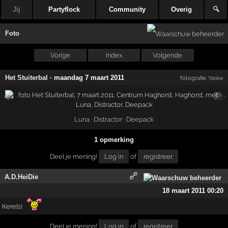
Jij
Partyflock
Community
Overig
🔍
Foto
Vorige
Index
Volgende
Het Stuiterbal
·
maandag 7 maart 2011
fotografie:
Yaske
Luna
·
Distractor
·
Deepack
1 opmerking
Deel je mening!
Log in
of
registreer
A.D.HeiDie
18 maart 2011 00:20
Kerels!
Deel je mening!
Log in
of
registreer