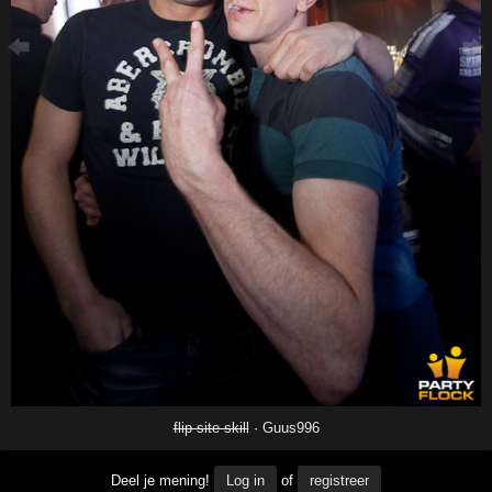
flip site skill
·
Guus996
Deel je mening!
Log in
of
registreer