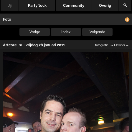
Jij
Partyflock
Community
Overig
🔍
Foto
Vorige
Index
Volgende
Artcore
·
vrijdag 28 januari 2011
· XL
fotografie:
-= Flatliner =-