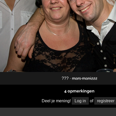
??? ·
mars manizzz
4 opmerkingen
Deel je mening!
Log in
of
registreer