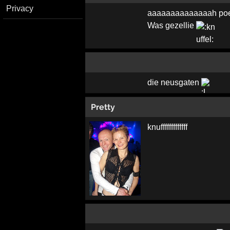
Privacy
aaaaaaaaaaaaaah po
Was gezellie
die neusgaten
Pretty
knufffffffffffff