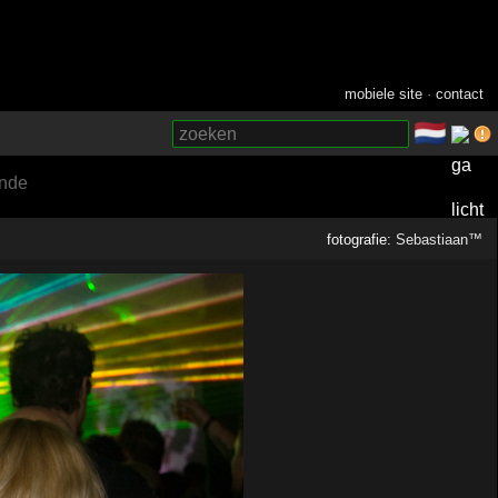
mobiele site
·
contact
🇳🇱
­
nde
fotografie:
Sebastiaan™