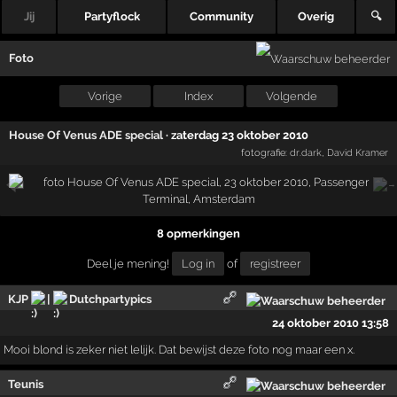
Jij
Partyflock
Community
Overig
🔍
Foto
Vorige
Index
Volgende
House Of Venus ADE special
·
zaterdag 23 oktober 2010
fotografie:
dr.dark
,
David Kramer
8 opmerkingen
Deel je mening!
Log in
of
registreer
KJP
|
Dutchpartypics
24 oktober 2010 13:58
Mooi blond is zeker niet lelijk. Dat bewijst deze foto nog maar een x.
Teunis