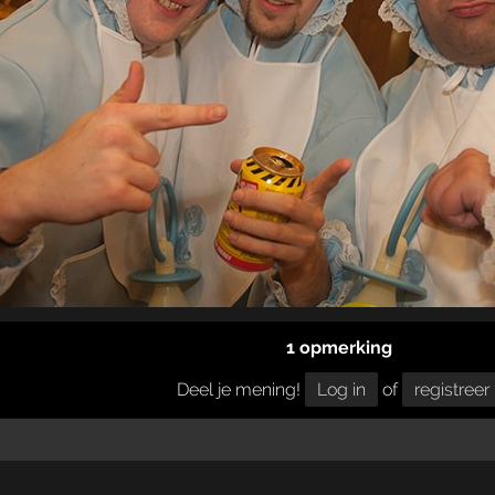
1 opmerking
Deel je mening!
Log in
of
registreer