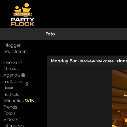
Foto
Inloggen
Registreren
Monday Bar
·
dond
· Black&White cruise
Overzicht
Nieuws
Agenda
nu & straks
kaart
festivals
Winacties
WIN
Trends
Foto's
Video's
Interviews