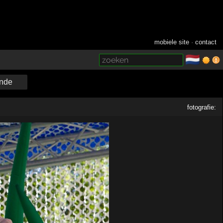
mobiele site
·
contact
🇳🇱
­
nde
fotografie: