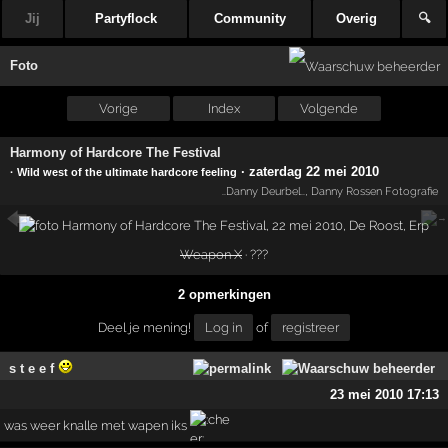
Jij
Partyflock
Community
Overig
🔍
Foto
Vorige
Index
Volgende
Harmony of Hardcore The Festival
·
zaterdag 22 mei 2010
· Wild west of the ultimate hardcore feeling
..Danny Deurbel..
,
Danny Rossen Fotografie
Weapon X
· ???
2 opmerkingen
Deel je mening!
Log in
of
registreer
s t e e f
23 mei 2010 17:13
was weer knalle met wapen iks