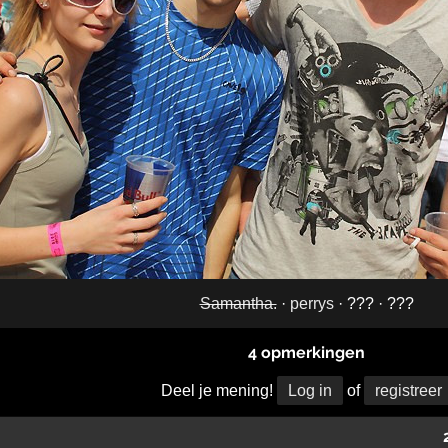
Samantha.
·
perrys
· ??? · ???
4 opmerkingen
Deel je mening!
Log in
of
registreer