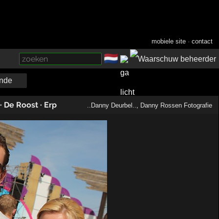
mobiele site
·
contact
🇳🇱
­
nde
·
De Roost
·
Erp
..Danny Deurbel..
,
Danny Rossen Fotografie