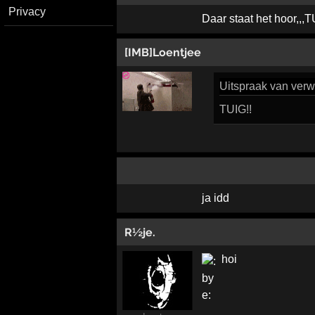
Privacy
Daar staat het hoor,,,T
[IMB]Loentjee
Uitspraak
van verw
TUIG!!
ja idd
R½je.
hoi