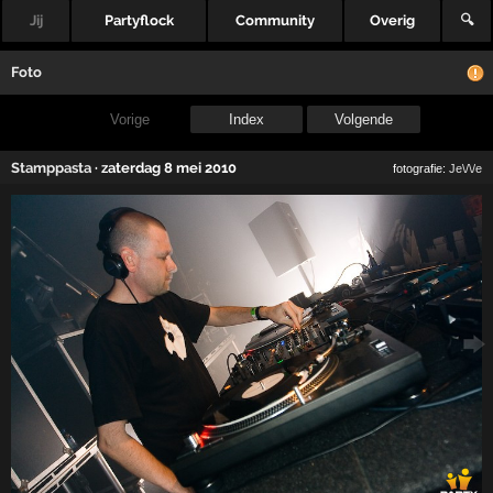
Jij
Partyflock
Community
Overig
🔍
Foto
Vorige
Index
Volgende
Stamppasta
·
zaterdag 8 mei 2010
fotografie:
Je\/\/e