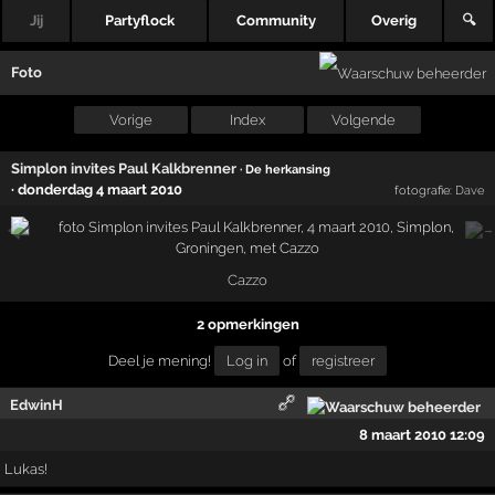
Jij
Partyflock
Community
Overig
🔍
Foto
Vorige
Index
Volgende
Simplon invites Paul Kalkbrenner
· De herkansing
·
donderdag 4 maart 2010
fotografie:
Dave
Cazzo
2 opmerkingen
Deel je mening!
Log in
of
registreer
EdwinH
8 maart 2010 12:09
Lukas!