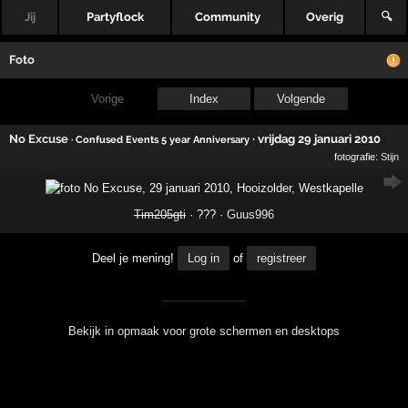
Jij
Partyflock
Community
Overig
🔍
Foto
Vorige
Index
Volgende
No Excuse
·
vrijdag 29 januari 2010
· Confused Events 5 year Anniversary
fotografie:
Stijn
Tim205gti
· ??? ·
Guus996
Deel je mening!
Log in
of
registreer
Bekijk in opmaak voor grote schermen en desktops