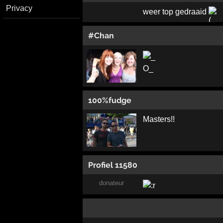
Privacy
weer top gedraaid
#Chan
100%fudge
Masters!!
Profiel 11580
donateur