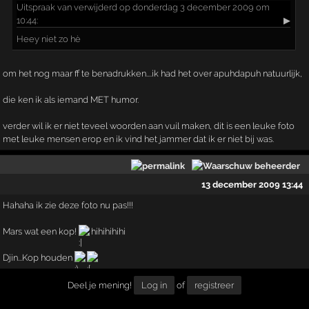
Uitspraak
van verwijderd op donderdag 3 december 2009 om
10:44:
▶
Heey niet zo hè
om het nog maar ff te benadrukken....ik had het over apuhdapuh natuurlijk,
die ken ik als iemand MET humor.
verder wil ik er niet teveel woorden aan vuil maken, dit is een leuke foto
met leuke mensen erop en ik vind het jammer dat ik er niet bij was.
13 december 2009 13:44
Hahaha ik zie deze foto nu pas!!!
Mars wat een kop!
hihihihihi
Djin...Kop houden
Deel je mening!
Log in
of
registreer