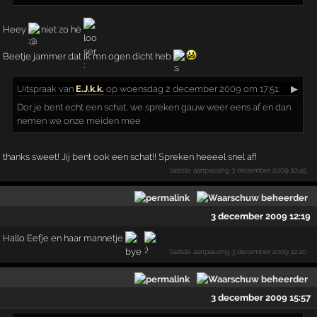
Heey
niet zo hè
Beetje jammer dat ik mn ogen dicht heb
Uitspraak
van
E.J.k.k.
op woensdag 2 december 2009 om 17:51:
▶
Dor je bent echt een schat, we spreken gauw weer eens af en dan
nemen we onze meiden mee
thanks sweet! Jij bent ook een schat!! Spreken heeeel snel af!
laatste aanpassing
3 december 2009 10:45
3 december 2009 12:19
Hallo Eefje en haar mannetje
laatste aanpassing
3 december 2009 12:20
3 december 2009 15:57