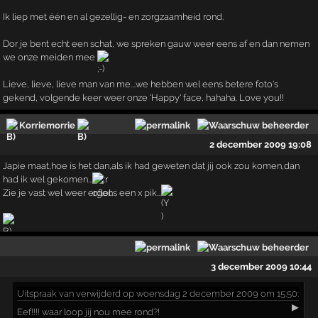
Ik liep met één en al gezellig- en zorgzaamheid rond.
Dor je bent echt een schat, we spreken gauw weer eens af en dan nemen
we onze meiden mee
Lieve, lieve, lieve man van me....we hebben wel eens betere foto's
gekend, volgende keer weer onze 'Happy' face, hahaha. Love you!!
Korriemorrie
2 december 2009 19:08
Japie maat,hoe is het dan,als ik had geweten dat jij ook zou komen,dan
had ik wel gekomen...
Zie je vast wel weer ergens een x pik...
3 december 2009 10:44
Uitspraak
van verwijderd op woensdag 2 december 2009 om 15:50:
▶
Eef!!!! waar loop jij nou mee rond?!