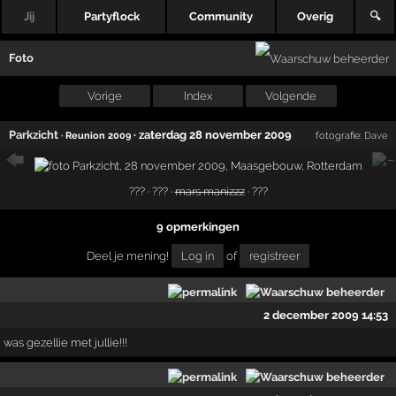
Jij
Partyflock
Community
Overig
🔍
Foto
Vorige
Index
Volgende
Parkzicht
·
zaterdag 28 november 2009
· Reunion 2009
fotografie:
Dave
??? · ??? ·
mars manizzz
· ???
9 opmerkingen
Deel je mening!
Log in
of
registreer
2 december 2009 14:53
was gezellie met jullie!!!