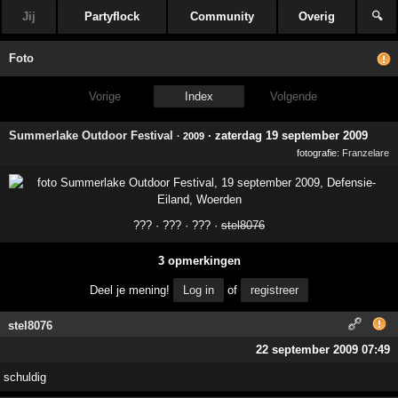
Jij
Partyflock
Community
Overig
🔍
Foto
Vorige
Index
Volgende
Summerlake Outdoor Festival
·
zaterdag 19 september 2009
· 2009
fotografie:
Franzelare
??? · ??? · ??? ·
stel8076
3 opmerkingen
Deel je mening!
Log in
of
registreer
stel8076
22 september 2009 07:49
schuldig