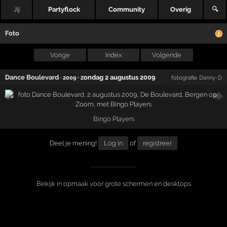
Jij
Partyflock
Community
Overig
🔍
Foto
Vorige
Index
Volgende
Dance Boulevard
·
zondag 2 augustus 2009
· 2009
fotografie:
Danny-D
Bingo Players
Deel je mening!
Log in
of
registreer
Bekijk in opmaak voor grote schermen en desktops