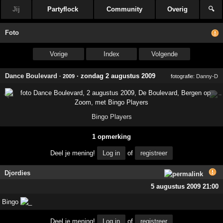
Jij
Partyflock
Community
Overig
🔍
Foto
Vorige
Index
Volgende
Dance Boulevard
·
zondag 2 augustus 2009
· 2009
fotografie:
Danny-D
Bingo Players
1 opmerking
Deel je mening!
Log in
of
registreer
Djordies
5 augustus 2009 21:00
Bingo
Deel je mening!
Log in
of
registreer