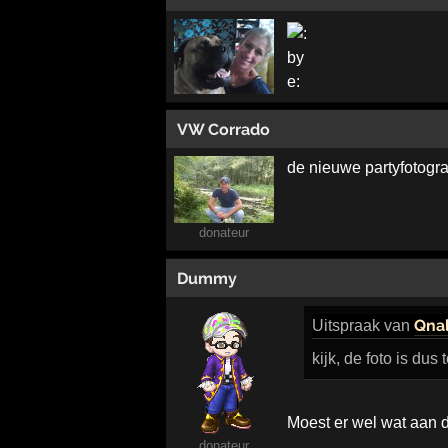
VW Corrado
de nieuwe partyfotogr
donateur
Dummy
Qna
Uitspraak
van
kijk, de foto is du
Moest er wel wat aan 
donateur