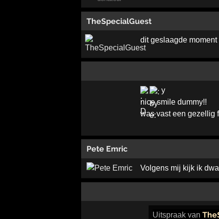
TheSpecialGuest
dit geslaagde moment 
y
nice smile dummy!!
was vast een gezellig f
Pete Emric
Volgens mij kijk ik dw
The
Uitspraak
van