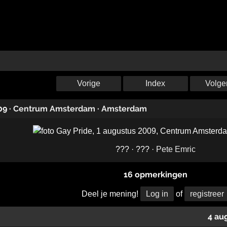
Vorige
Index
Volge
09
·
Centrum Amsterdam
·
Amsterdam
??? · ??? ·
Pete Emric
16 opmerkingen
Deel je mening!
Log in
of
registreer
4 au