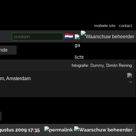
mobiele site
·
contact
🇳🇱
­
nde
fotografie:
Dummy
, Dimitri Reining
gustus 2009 17:35