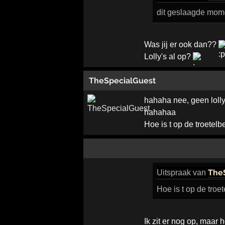
dit geslaagde mome
Was jij er ook dan??
Lolly's al op?
TheSpecialGuest
hahaha nee, geen lolly
hahahaa
Hoe is t op de troetelb
The
Uitspraak
van
Hoe is t op de troe
Ik zit er nog op, maar 