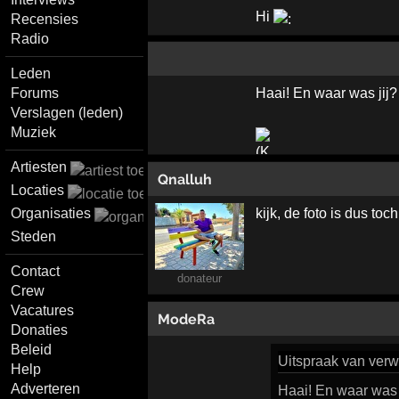
Hi
Recensies
Radio
Leden
Forums
Haai! En waar was jij? 
Verslagen (leden)
Muziek
Artiesten
Qnalluh
Locaties
Organisaties
kijk, de foto is dus t
Steden
Contact
donateur
Crew
Vacatures
ModeRa
Donaties
Beleid
Uitspraak
van verw
Help
Adverteren
Haai! En waar was j