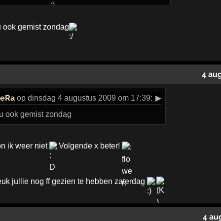
 u ook gemist zondag
4 au
eRa
op dinsdag 4 augustus 2009 om 17:39:
▶
b u ook gemist zondag
n ik weer niet
Volgende x beter!
k jullie nog ff gezien te hebben zaterdag
4 au