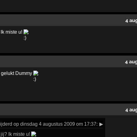
4 au
Ik miste u!
4 au
och gelukt Dummy
4 au
ijderd op dinsdag 4 augustus 2009 om 17:37:
▶
ij? Ik miste u!