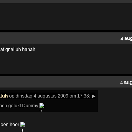
4 au
aaf qnalluh hahah
4 au
lluh
op dinsdag 4 augustus 2009 om 17:38:
▶
s toch gelukt Dummy
doen hoor