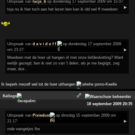
Uitspraak
van
lucje_b
op donderdag 17 september 2009 om 15:07:
▶
tsja nu ik hier toch aan het lezen ben kan ik idd wel ff meedoen
Uitspraak
van
d a v i d o f f
op donderdag 17 september 2009
om 23:27:
▶
Meedoen met de hoer uit hangen of met onze liefdesketting? Want
eerlijk gezegd, ben ik niet zo van 't delen, als je me begrijpt, zeg
maar, dus..
Ik beperk mezelf wel tot de hoer uithangen
whehe porno-Kwelle
Kellogs
18 september 2009 20:35
Uitspraak
van
Pixiedust
op dinsdag 15 september 2009 om
21:17:
▶
rode wangetjes ftw