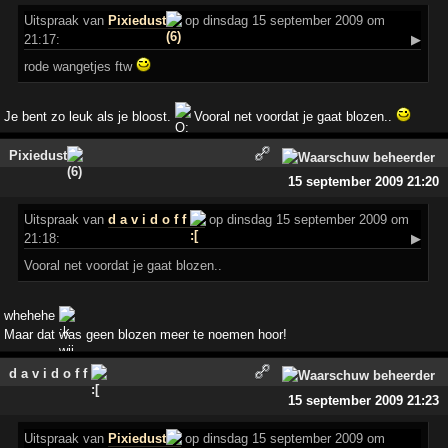
Uitspraak
van
Pixiedust
op dinsdag 15 september 2009 om
21:17:
▶
rode wangetjes ftw
Je bent zo leuk als je bloost.
Vooral net voordat je gaat blozen..
Pixiedust
15 september 2009 21:20
Uitspraak
van
d a v i d o f f
op dinsdag 15 september 2009 om
21:18:
▶
Vooral net voordat je gaat blozen..
whehehe
Maar dat was geen blozen meer te noemen hoor!
d a v i d o f f
15 september 2009 21:23
Uitspraak
van
Pixiedust
op dinsdag 15 september 2009 om