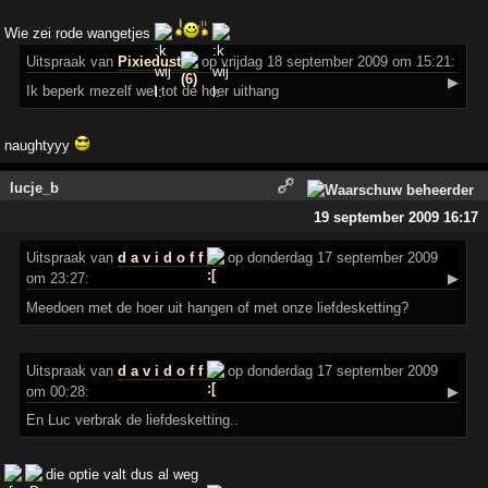
Wie zei rode wangetjes
Uitspraak
van
Pixiedust
op vrijdag 18 september 2009 om 15:21:
▶
Ik beperk mezelf wel tot de hoer uithang
naughtyyy
lucje_b
19 september 2009 16:17
Uitspraak
van
d a v i d o f f
op donderdag 17 september 2009
om 23:27:
▶
Meedoen met de hoer uit hangen of met onze liefdesketting?
Uitspraak
van
d a v i d o f f
op donderdag 17 september 2009
om 00:28:
▶
En Luc verbrak de liefdesketting..
die optie valt dus al weg