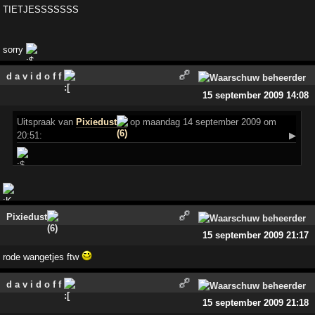
TIETJESSSSSSS
sorry
d a v i d o f f
15 september 2009 14:08
Uitspraak
van
Pixiedust
op maandag 14 september 2009 om
20:51:
▶
Pixiedust
15 september 2009 21:17
rode wangetjes ftw
d a v i d o f f
15 september 2009 21:18