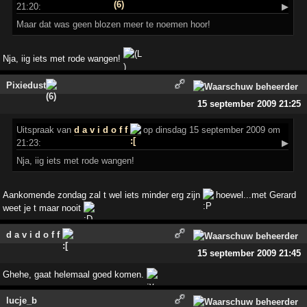
21:20:
▶
Maar dat was geen blozen meer te noemen hoor!
Nja, iig iets met rode wangen!
Pixiedust
15 september 2009 21:25
Uitspraak
van
d a v i d o f f
op dinsdag 15 september 2009 om
21:23:
▶
Nja, iig iets met rode wangen!
Aankomende zondag zal t wel iets minder erg zijn
hoewel...met Gerard
weet je t maar nooit
d a v i d o f f
15 september 2009 21:45
Ghehe, gaat helemaal goed komen.
lucje_b