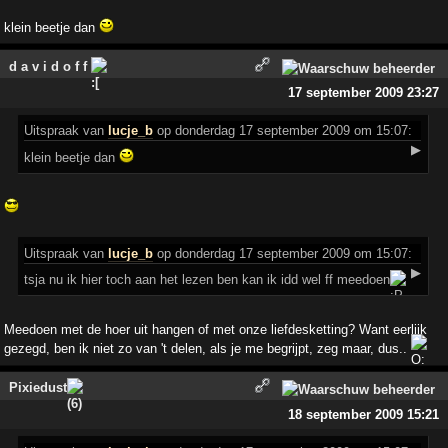
klein beetje dan
d a v i d o f f
17 september 2009 23:27
Uitspraak
van
lucje_b
op donderdag 17 september 2009 om 15:07:
▶
klein beetje dan
Uitspraak
van
lucje_b
op donderdag 17 september 2009 om 15:07:
▶
tsja nu ik hier toch aan het lezen ben kan ik idd wel ff meedoen
Meedoen met de hoer uit hangen of met onze liefdesketting? Want eerlijk
gezegd, ben ik niet zo van 't delen, als je me begrijpt, zeg maar, dus..
Pixiedust
18 september 2009 15:21