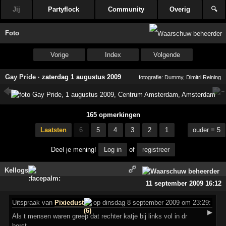
Jij
Partyflock
Community
Overig
🔍
Foto
Vorige
Index
Volgende
Gay Pride
·
zaterdag 1 augustus 2009
fotografie:
Dummy
, Dimitri Reining
165 opmerkingen
Laatsten
6
5
4
3
2
1
ouder ≡ 5
Deel je mening!
Log in
of
registreer
Kellogs
11 september 2009 16:12
Uitspraak
van
Pixiedust
op dinsdag 8 september 2009 om 23:29:
▶
Als t mensen waren greep dat rechter katje bij links vol in dr
borst..