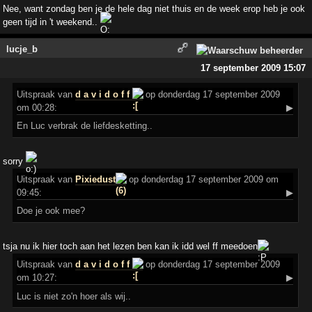
Nee, want zondag ben je de hele dag niet thuis en de week erop heb je ook
geen tijd in 't weekend..
lucje_b
17 september 2009 15:07
Uitspraak
van
d a v i d o f f
op donderdag 17 september 2009
om 00:28:
▶
En Luc verbrak de liefdesketting..
sorry
Uitspraak
van
Pixiedust
op donderdag 17 september 2009 om
09:45:
▶
Doe je ook mee?
tsja nu ik hier toch aan het lezen ben kan ik idd wel ff meedoen
Uitspraak
van
d a v i d o f f
op donderdag 17 september 2009
om 10:27:
▶
Luc is niet zo'n hoer als wij..