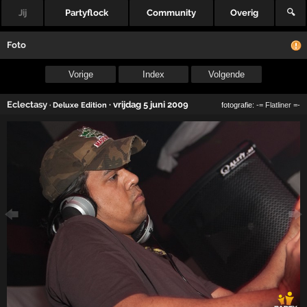
Jij
Partyflock
Community
Overig
🔍
Foto
Vorige
Index
Volgende
Eclectasy
·
vrijdag 5 juni 2009
· Deluxe Edition
fotografie:
-= Flatliner =-