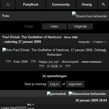
Jij
Partyflock
Community
Overig
🔍
Foto
Vorige
Index
Volgende
Paul Elstak: The Godfather of Hardcore
· Since 1966
·
zaterdag 17 januari 2009
fotografie:
-= Flatliner =-
??? ·
Kale 1908
· ??? ·
Happy joy joy!
·
dickvanpark
·
mars manizzz
·
??? ·
!!! DIDE !!!
· ???
12 opmerkingen
Deel je mening!
Log in
of
registreer
18 januari 2009 18:04
Leuke foto!!!!!!!!!!!