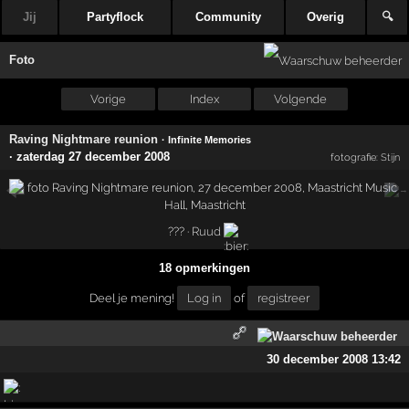
Jij
Partyflock
Community
Overig
🔍
Foto
Vorige
Index
Volgende
Raving Nightmare reunion
· Infinite Memories
·
zaterdag 27 december 2008
fotografie:
Stijn
??? ·
Ruud
18 opmerkingen
Deel je mening!
Log in
of
registreer
30 december 2008 13:42