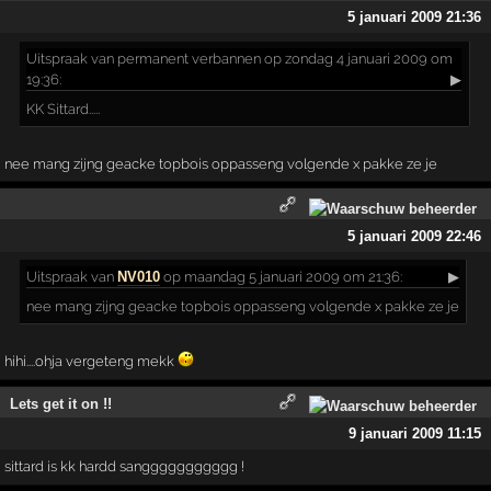
5 januari 2009 21:36
Uitspraak
van permanent verbannen op zondag 4 januari 2009 om
19:36:
▶
KK Sittard.....
nee mang zijng geacke topbois oppasseng volgende x pakke ze je
5 januari 2009 22:46
Uitspraak
van
NV010
op maandag 5 januari 2009 om 21:36:
▶
nee mang zijng geacke topbois oppasseng volgende x pakke ze je
hihi....ohja vergeteng mekk
Lets get it on !!
9 januari 2009 11:15
sittard is kk hardd sanggggggggggg !