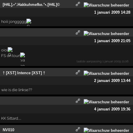
[H4L].•°.Hakkuhmefke.°•.[H4L]©
1 januari 2009 14:28
hoiii jonggggg
1 januari 2009 21:05
oioi
FS on tour!
laatste aanpassing
1 januari 2009 21:06
† [XST] Intence [XST] †
2 januari 2009 13:44
wie is die linkse??
4 januari 2009 19:36
KK Sittard.....
NV010