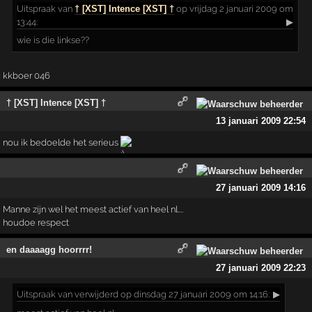
Uitspraak
van
† [XST] Intence [XST] †
op vrijdag 2 januari 2009 om
13:44:
▶
wie is die linkse??
kkboer 046
† [XST] Intence [XST] †
13 januari 2009 22:54
nou ik bedoelde het serieus
27 januari 2009 14:16
Manne zijn wel het meest actief van heel nl....
houdoe respect
en daaaagg hoorrrr!
27 januari 2009 22:23
Uitspraak
van verwijderd op dinsdag 27 januari 2009 om 14:16:
▶