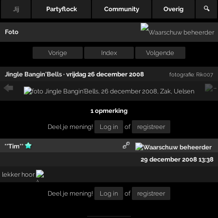
Jij
Partyflock
Community
Overig
🔍
Foto
Vorige
Index
Volgende
Jingle Bangin'Bells
·
vrijdag 26 december 2008
fotografie:
Rik007
1 opmerking
Deel je mening!
Log in
of
registreer
**Tim**
29 december 2008 13:38
lekker hoor
Deel je mening!
Log in
of
registreer