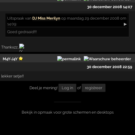
30 december 2008 14:07
Uitspraak
van
DJ Miss Merilyn
op maandag 29 december 2008 om
14:09:
▶
Goed gedraaid!!!
Thankxzz...
M4Y-J4Y
30 december 2008 22:59
lekker setje!!
Deel je mening!
Log in
of
registreer
Bekijk in opmaak voor grote schermen en desktops