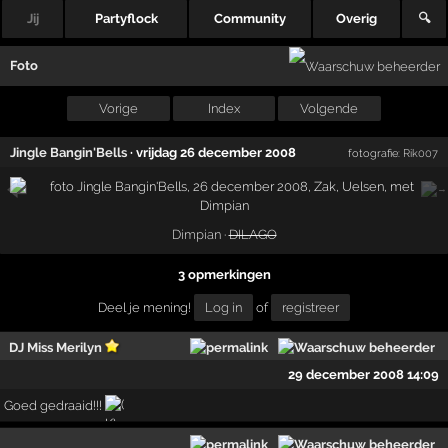
Jij
Partyflock
Community
Overig
🔍
Foto
Vorige
Index
Volgende
Jingle Bangin'Bells
·
vrijdag 26 december 2008
fotografie:
Rik007
Dimpian
·
DILAGO
3 opmerkingen
Deel je mening!
Log in
of
registreer
DJ Miss Merilyn
29 december 2008 14:09
Goed gedraaid!!!