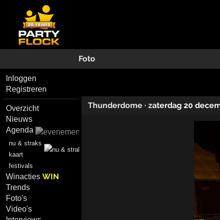
Foto
Inloggen
Registreren
Thunderdome
·
zaterdag 20 dece
Overzicht
Nieuws
Agenda
nu & straks
kaart
festivals
WIN
Winacties
Trends
Foto's
Video's
Interviews