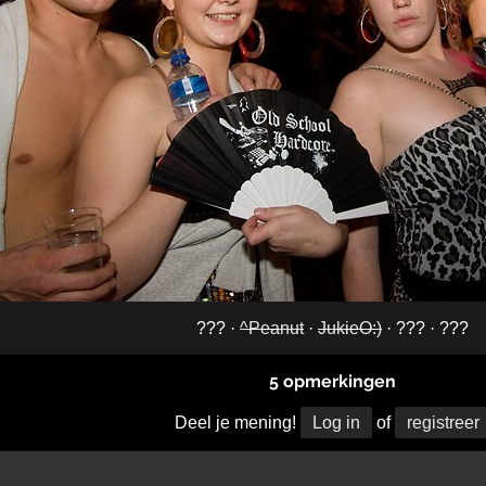
??? ·
^Peanut
·
JukieO:)
· ??? · ???
5 opmerkingen
Deel je mening!
Log in
of
registreer