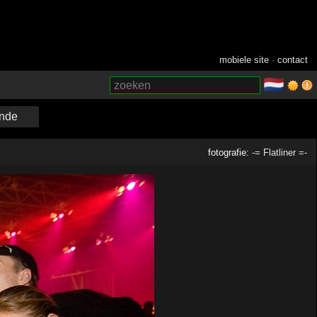
mobiele site
·
contact
🇳🇱
­
nde
fotografie:
-= Flatliner =-