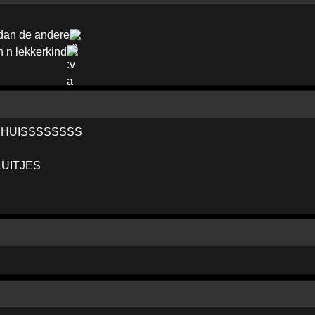
 dan de andere
h n lekkerkind
HUISSSSSSSS
LUITJES