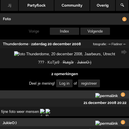
Jij
Partyflock
Community
Overig
🔍
Foto
Vorige
Index
Volgende
Thunderdome
·
zaterdag 20 december 2008
fotografie:
-= Flatliner =-
??? ·
KoTje9
·
Rutg3r
·
JukieO:)
2 opmerkingen
Deel je mening!
Log in
of
registreer
21 december 2008 20:22
fijne foto weer mensen
JukieO:)