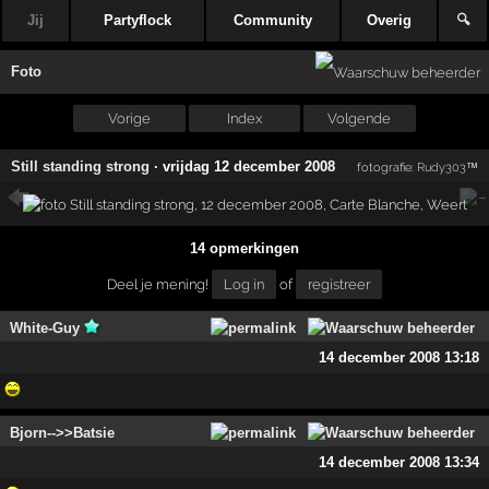
Jij
Partyflock
Community
Overig
🔍
Foto
Vorige
Index
Volgende
Still standing strong
·
vrijdag 12 december 2008
fotografie:
Rudy303™
14 opmerkingen
Deel je mening!
Log in
of
registreer
White-Guy
14 december 2008 13:18
Bjorn-->>Batsie
14 december 2008 13:34