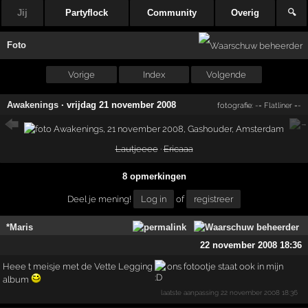
Jij
Partyflock
Community
Overig
🔍
Foto
Vorige
Index
Volgende
Awakenings
·
vrijdag 21 november 2008
fotografie:
-= Flatliner =-
Lautjeeee
·
Ericaaa
8 opmerkingen
Deel je mening!
Log in
of
registreer
*Maris
22 november 2008 18:36
Heee t meisje met de Vette Legging
ons fotootje staat ook in mijn
album
laatste aanpassing
22 november 2008 18:36