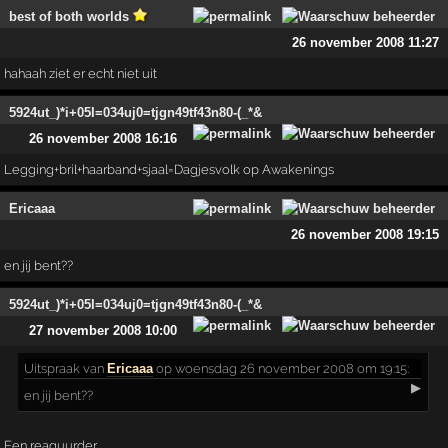
best of both worlds
26 november 2008 11:27
hahaah ziet er echt niet uit
5924ut_)*i+05I=034uj0=tjgn49tf43n80-(_*&
26 november 2008 16:16
Legging+bril+haarband+sjaal=Dagjesvolk op Awakenings
Ericaaa
26 november 2008 19:15
en jij bent??
5924ut_)*i+05I=034uj0=tjgn49tf43n80-(_*&
27 november 2008 10:00
Uitspraak
van
Ericaaa
op woensdag 26 november 2008 om 19:15:
▶
en jij bent??
Een reaguurder