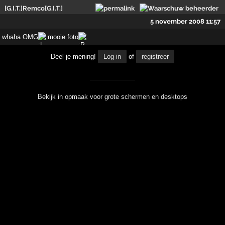
[G.I.T.]Remco[G.I.T.]
5 november 2008 11:57
whaha OMG
mooie foto
Deel je mening!
Log in
of
registreer
Bekijk in opmaak voor grote schermen en desktops