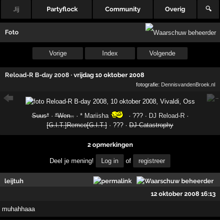
Jij
Partyflock
Community
Overig
🔍
Foto
Vorige
Index
Volgende
Reload-R B-day 2008
·
vrijdag 10 oktober 2008
fotografie:
DennisvandenBroek.nl
Suus*
·
*Wen..
·
* Mariisha
· ??? ·
DJ Reload-R
·
[G.I.T.]Remco[G.I.T.]
· ??? ·
DJ Catastrophy
2 opmerkingen
Deel je mening!
Log in
of
registreer
leijtuh
12 oktober 2008 16:13
muhahhaaa