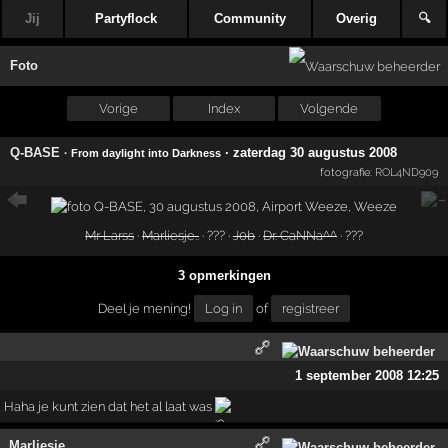
Jij
Partyflock
Community
Overig
🔍
Foto
Vorige
Index
Volgende
Q-BASE
·
zaterdag 30 augustus 2008
· From daylight into Darkness
fotografie:
ROL4ND909
Mr Larss
·
Marliesje..
· ??? ·
J0b
·
Dr. CaNNa^^
· ???
3 opmerkingen
Deel je mening!
Log in
of
registreer
1 september 2008 12:25
Haha je kunt zien dat het al laat was
Marliesje..