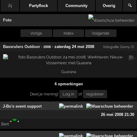
Jij
Partyflock
Community
Overig
🔍
Foto
Vorige
Index
Volgende
Bassrulers Outdoor
·
zaterdag 24 mei 2008
· 2008
fotografie:
Danny-D
Guarana
4 opmerkingen
Deel je mening!
Log in
of
registreer
J-Bo's event support
26 mei 2008 21:30
Bert