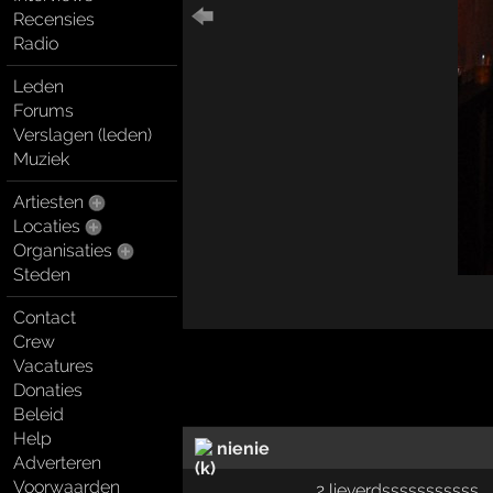
Recensies
Radio
Leden
Forums
Verslagen (leden)
Muziek
Artiesten
Locaties
Organisaties
Steden
Contact
Crew
Vacatures
Donaties
Beleid
Help
nienie
Adverteren
Voorwaarden
2 lieverdsssssssssss