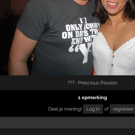
??? ·
Prescious Passion
1 opmerking
Deel je mening!
Log in
of
registreer