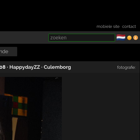
mobiele site
·
contact
🇳🇱
­
nde
008
·
HappydayZZ
·
Culemborg
fotografie: