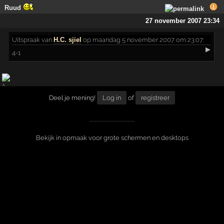
Ruud
27 november 2007 23:34
Uitspraak
van
H.C. sjiel
op maandag 5 november 2007 om 23:07:
▶
4-1
Deel je mening!
Log in
of
registreer
Bekijk in opmaak voor grote schermen en desktops