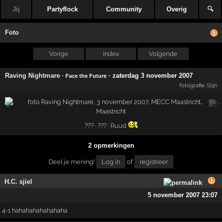
Jij
Partyflock
Community
Overig
🔍
Foto
Vorige
Index
Volgende
Raving Nightmare
·
zaterdag 3 november 2007
· Face the Future
fotografie:
Stijn
??? · ??? ·
Ruud
2 opmerkingen
Deel je mening!
Log in
of
registreer
H.C. sjiel
5 november 2007 23:07
4-1 hahahahahahahaha