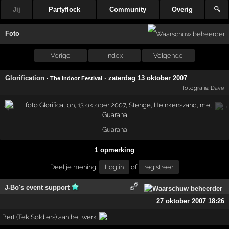
Jij
Partyflock
Community
Overig
🔍
Foto
Vorige
Index
Volgende
Glorification
·
zaterdag 13 oktober 2007
· The Indoor Festival
fotografie:
Dave
Guarana
1 opmerking
Deel je mening!
Log in
of
registreer
J-Bo's event support
27 oktober 2007 18:26
Bert (Tek Soldiers) aan het werk.