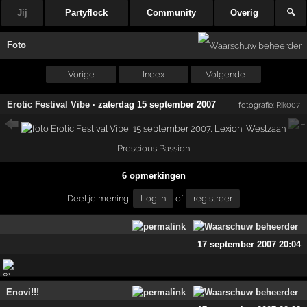
Jij
Partyflock
Community
Overig
🔍
Foto
Vorige
Index
Volgende
Erotic Festival Vibe
·
zaterdag 15 september 2007
fotografie:
Rik007
Prescious Passion
6 opmerkingen
Deel je mening!
Log in
of
registreer
17 september 2007 20:04
Enovi!!!