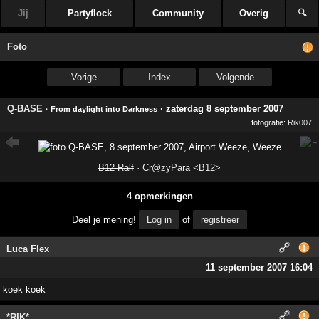
Jij
Partyflock
Community
Overig
🔍
Foto
Vorige
Index
Volgende
Q-BASE
·
zaterdag 8 september 2007
· From daylight into Darkness
fotografie:
Rik007
B12-Ralf
·
Cr@zyPara <B12>
4 opmerkingen
Deel je mening!
Log in
of
registreer
Luca Flex
11 september 2007 16:04
koek koek
*RIK*