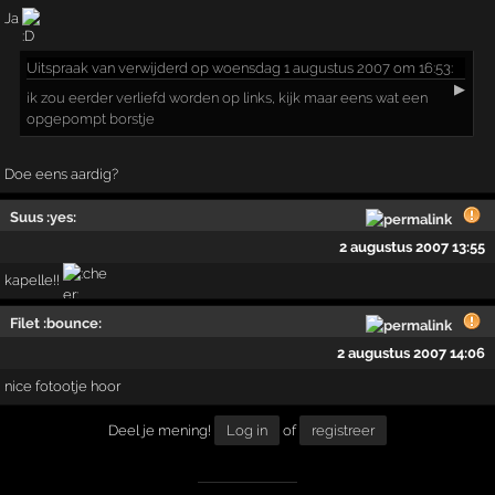
Ja
Uitspraak
van verwijderd op woensdag 1 augustus 2007 om 16:53:
▶
ik zou eerder verliefd worden op links, kijk maar eens wat een
opgepompt borstje
Doe eens aardig?
Suus :yes:
2 augustus 2007 13:55
kapelle!!
Filet :bounce:
2 augustus 2007 14:06
nice fotootje hoor
Deel je mening!
Log in
of
registreer