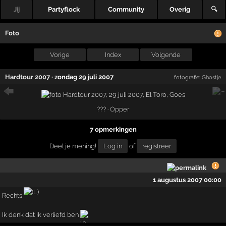
Jij
Partyflock
Community
Overig
🔍
Foto
Vorige
Index
Volgende
Hardtour 2007
·
zondag 29 juli 2007
fotografie:
Ghostje
??? ·
Opper
7 opmerkingen
Deel je mening!
Log in
of
registreer
1 augustus 2007 00:00
Rechts
Ik denk dat ik verliefd ben