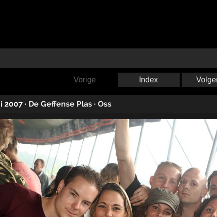
Vorige
Index
Volge
i 2007
·
De Geffense Plas
·
Oss