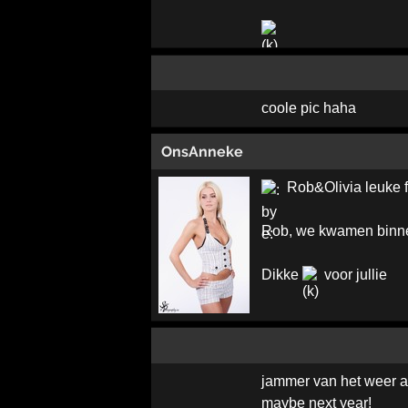
coole pic haha
OnsAnneke
Rob&Olivia leuke 
Rob, we kwamen binn
Dikke
voor jullie
jammer van het weer a
maybe next year!