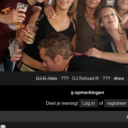
DJ D-Ablo
· ??? ·
DJ Reload-R
· ??? ·
ttheo
·
9 opmerkingen
Deel je mening!
Log in
of
registreer
!