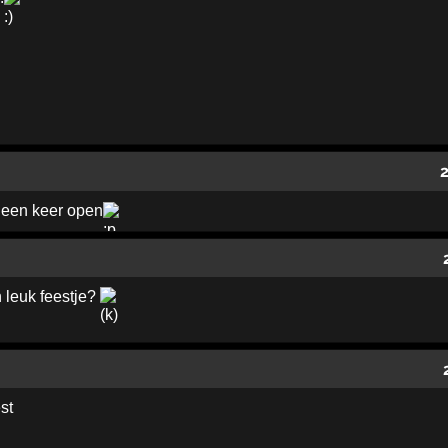
 een keer open
n leuk feestje?
st