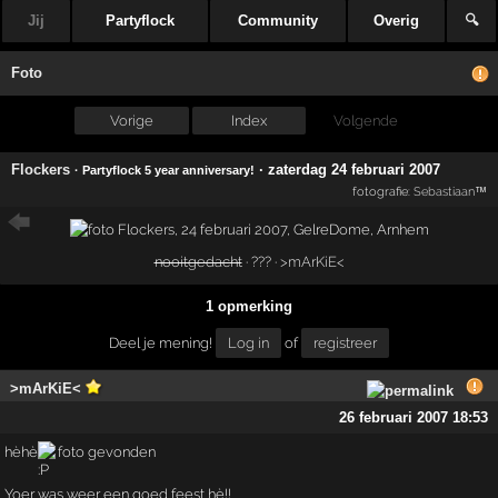
Jij
Partyflock
Community
Overig
🔍
Foto
Vorige
Index
Volgende
Flockers
·
zaterdag 24 februari 2007
· Partyflock 5 year anniversary!
fotografie:
Sebastiaan™
nooitgedacht
· ??? ·
>mArKiE<
1 opmerking
Deel je mening!
Log in
of
registreer
>mArKiE<
26 februari 2007 18:53
hèhè
foto gevonden
Yoer was weer een goed feest hè!!