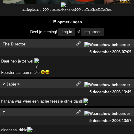
< Japie >
· ??? ·
Mits
· ??? ·
*TuKKeRCoRe*
15 opmerkingen
Deel je mening!
Log in
of
registreer
The Director
5 december 2006 07:09
Daar heb je ze wel
Feesten als een malle
< Japie >
5 december 2006 13:49
hahaha was weer een lache feessie ofnie dan!!!
T.
5 december 2006 13:57
oldenzaal drbie