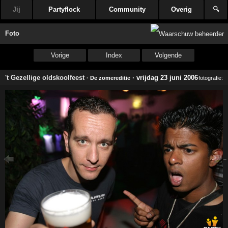
Jij
Partyflock
Community
Overig
🔍
Foto
Vorige
Index
Volgende
't Gezellige oldskoolfeest
·
vrijdag 23 juni 2006
· De zomereditie
fotografie: