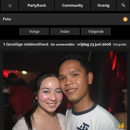
Jij
Partyflock
Community
Overig
🔍
Foto
Vorige
Index
Volgende
't Gezellige oldskoolfeest
·
vrijdag 23 juni 2006
· De zomereditie
fotografie: