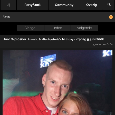
Jij
Partyflock
Community
Overig
🔍
Foto
Vorige
Index
Volgende
Hard X-plosion
·
vrijdag 9 juni 2006
· Lunatic & Miss Hysteria's birthday
fotografie:
Je\/\/e