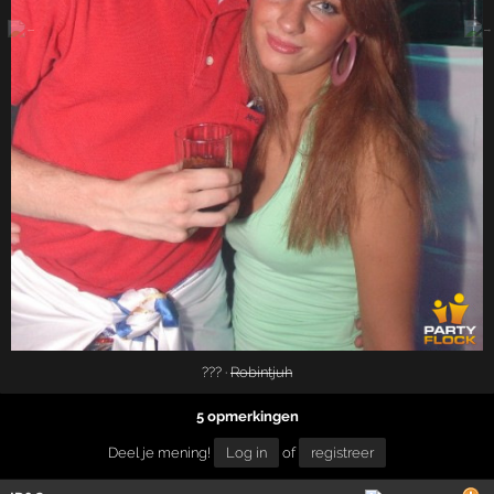
??? ·
Robintjuh
5 opmerkingen
Deel je mening!
Log in
of
registreer