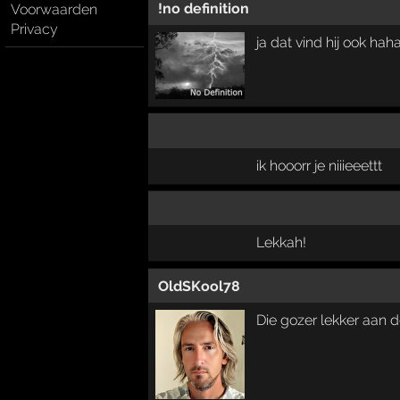
!no definition
Voorwaarden
Privacy
ja dat vind hij ook hah
ik hooorr je niiieeettt
Lekkah!
OldSKool78
Die gozer lekker aan