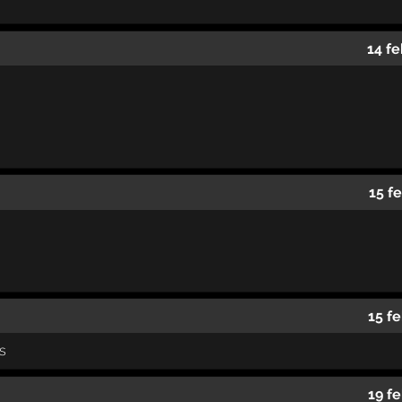
14 f
15 f
15 f
s
19 f