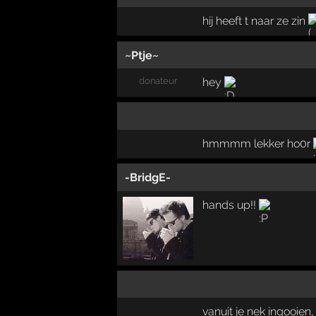
hij heeft t naar ze zin
~Ptje~
donateur
hey
hmmmm lekker ho0r
-BridgE-
hands up!!
vanuit je nek ingooien