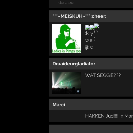
donateur
***~MEISKUH~***:cheer:
Draaideurgladiator
WAT SEGGIE???
Marci
HAKKEN Jud!!!!! x Mar