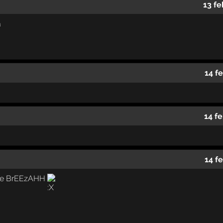
13 fe
a
14 f
14 f
14 f
 de BrEEzAHH