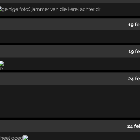
geinige foto:) jammer van die kerel achter dr
19 f
19 f
24 f
24 fe
, heel goed