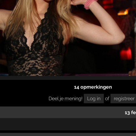
14 opmerkingen
Deel je mening!
Log in
of
registreer
13 f