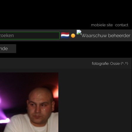
mobiele site
·
contact
🇳🇱
­
nde
fotografie:
Ossie (^..^)