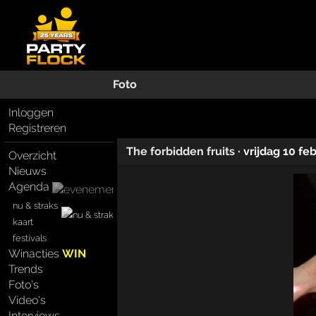
Foto
Inloggen
Registreren
The forbidden fruits
·
vrijdag 10 fe
Overzicht
Nieuws
Agenda
nu & straks
kaart
festivals
Winacties
WIN
Trends
Foto's
Video's
Interviews